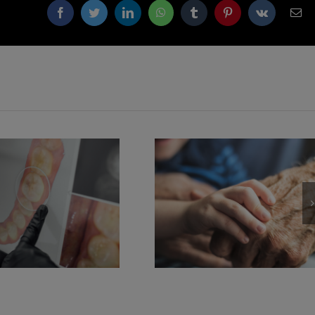
Facebook
Twitter
LinkedIn
WhatsApp
Tumblr
Pinterest
Vk
Cor
elec