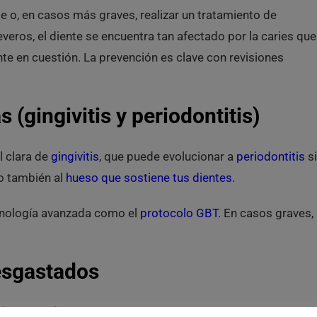
 o, en casos más graves, realizar un tratamiento de
ros, el diente se encuentra tan afectado por la caries que
ente en cuestión. La prevención es clave con revisiones
 (gingivitis y periodontitis)
l clara de
gingivitis
, que puede evolucionar a
periodontitis
si
no también al
hueso que sostiene tus dientes
.
cnología avanzada como el
protocolo GBT
. En casos graves,
desgastados
(
bruxismo
) o incluso accidentes pueden llevar a
fracturas o