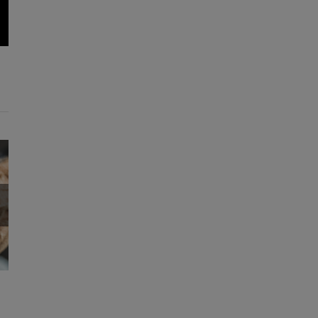
reo
trónico