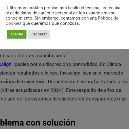
Utilizamos cookies propias con finalidad técnica, no recaba
ni cede datos de carácter personal de los usuarios sin su
reconstrucción dental, dependiendo de la gravedad.
conocimiento. Sin embargo, contamos con una
Política de
Cookies
que queremos que conozcas.
salineados
Aceptar
Rechazar
es para
dientes desalineados
, no solo por estética, sino por
sticar o dolores mandibulares.
salign
, ideales por su discreción y comodidad. En Clínica
entes resultados clínicos. Invisalign lleva en el mercado
5 años
de trayectoria. Durante este tiempo, ha tratado a má
(cifras actualizadas en 2024). Este respaldo de años de
como uno de los sistemas de alineadores transparentes más
oblema con solución