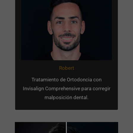
Tratamiento
El paciente presentaba Clase II
esquelética por déficit de crecimiento
mandibular, compresión dental en la
arcada superior en compensación a la
inferior. Apiñamiento del sector
Robert
anterosuperior con resalte aumentado.
Tratamiento de Ortodoncia con
Invisalign Comprehensive para corregir
malposición dental.