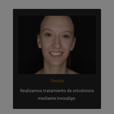
Tratamiento
La paciente no está cómoda con la
estética de su sonrisa, pero además
esta malposición de sus dientes le
impide el correcto cepillado de sus
dientes, generando así problemas de
encías. Ahora luce una bonita y sana
Denisa
sonrisa.
Realizamos tratamiento de ortodoncia
mediante Invisalign.