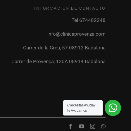
INFORMACIÓN DE CONTACTO
Tel 674482248
info@clinicaprovenza.com
Carrer de la Creu, 57 08912 Badalona
Carrer de Provença, 120A 08914 Badalona
¿Necesitas Ayuda?
Te Ayudamos