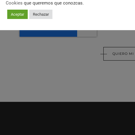
Cookies
que queremos que conozcas.
He leído y acepto la
Política de privacidad
Aceptar
Rechazar
QUIERO MI