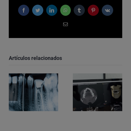
Facebook
Twitter
LinkedIn
WhatsApp
Tumblr
Pinterest
Vk
Correo
electrónico
Artículos relacionados