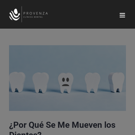
Saltar
al
contenido
Ver
imagen
más
grande
¿Por Qué Se Me Mueven los