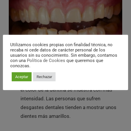
Utilizamos cookies propias con finalidad técnica, no
recaba ni cede datos de carácter personal de los
usuarios sin su conocimiento. Sin embargo, contamos
Estamos ante un caso de desgaste dental si
con una
Política de Cookies
que queremos que
conozcas.
observamos los siguientes signos:
Aceptar
Rechazar
Cuando el grosor del esmalte se ve debilitado,
el color de la dentina se muestra con más
intensidad. Las personas que sufren
desgastes dentales tienden a mostrar unos
dientes más amarillos.