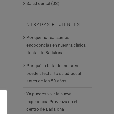
Salud dental (32)
ENTRADAS RECIENTES
Por qué no realizamos
endodoncias en nuestra clínica
dental de Badalona
Por qué la falta de molares
puede afectar tu salud bucal
antes de los 50 años
Ya puedes vivir la nueva
experiencia Provenza en el
centro de Badalona