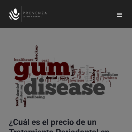
Saltar
al
contenido
Ver
imagen
más
grande
¿Cuál es el precio de un