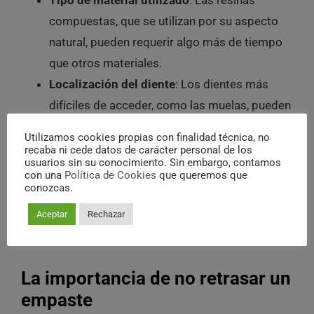
Tipo de material utilizado
: Las resinas
compuestas, que se utilizan por su aspecto
natural, pueden requerir algo más de tiempo
que otros materiales.
Localización del diente
: Los dientes más
difíciles de acceder, como las muelas, pueden
llevar unos minutos adicionales.
Utilizamos cookies propias con finalidad técnica, no
Necesidad de tratamientos adicionales
: Si la
recaba ni cede datos de carácter personal de los
usuarios sin su conocimiento. Sin embargo, contamos
caries ha avanzado mucho, puede ser
con una
Política de Cookies
que queremos que
conozcas.
necesario realizar otros procedimientos,
como la aplicación de una base protectora o
Aceptar
Rechazar
un refuerzo adicional.
La importancia de no retrasar un
empaste